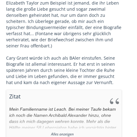
Elizabeth Taylor zum Beispiel ist jemand, die ihr Leben
lang die große Liebe gesucht und sogar zweimal
denselben geheiratet hat, nur um dann doch zu
scheitern. Ich überlege gerade, ob mir auch ein
typischer Bindungsvermeider einfällt, der eine Biografie
verfasst hat... (Fontane war übrigens sehr glücklich
verheiratet, wie der Briefwechsel zwischen ihm und
seiner Frau offenbart.)
Cary Grant würde ich auch als BAler einstufen. Seine
Biografie ist allemal interessant. Er hat erst in seinen
späteren Jahren durch seine kleine Tochter die Ruhe
und Liebe im Leben gefunden, die er immer gesucht
hat und kam da nach eigener Aussage zur Vernunft.
Zitat
Mein Familienname ist Leach. Bei meiner Taufe bekam
ich noch die Namen Archibald Alexander hinzu, ohne
dass ich mich dagegen wehren konnte. Mehr als die
Hälfte meiner 58 Lebensjahre habe ich vorsichtig hinter
Cary Grant
der Fassade eines Mannes namens
Alles anzeigen