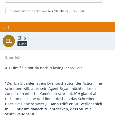
hervorgeschaut.
15 Mal editiert, zuletzt von
Wurmleiche
(
4. Juni 2024
)
Der Schutz, den mir diese Fassade bot, stellte sich
als Vorteil und Nachteil zugleich heraus. Wenn ich
nicht klar herausschauen konnte? Wie sollte
Ellis
jemand hineinschauen können?
" Wenig später heißt
es: "Erst in jüngster Vergangenheit habe ich damit
Ellis
begonnen, beide Personen in mir zu vereinen. Den
Gast
Mann und den Jungen in mir, den Hass und die Liebe
und all die Nuancen von mir – und die Kraft Gottes."
5. Juni 2024
Es mag nach Westentaschenpsychologie klingen,
Grants Inszenierung, seinen Erfolg, seine Rolle als
Als Film fiele mir da noch "Playing it cool" ein.
ewiger Gentleman, seine zahlreichen
Lebenspartnerinnen, aber auch seine emotionalen
Schmerzen, die bisweilen ins Depressive kippten, auf
"Der Ich-Erzähler ist ein Drehbuchautor, der Actionfilme
seine Kindheit zurückzuführen, aber tatsächlich lassen
schreiben will, aber sein Agent Bryan möchte, dass er
seine Ausführungen genau das vermuten: "Ich hatte
zuerst romantische Komödien schreibt. ICH glaubt aber
keine Schwestern, wurde mit neun Jahren von meiner
nicht an die Liebe und findet deshalb das Schreiben
Mutter getrennt, war schmerzhaft schüchtern in der
über die Liebe schwierig.
Dann trifft er SIE, verliebt sich
Gegenwart von Mädchen und habe doch dreimal
in SIE, nur um danach zu entdecken, dass SIE mit
geheiratet und auf der Leinwand – in der Öffentlichkeit,
Stuffy verlobt ist.