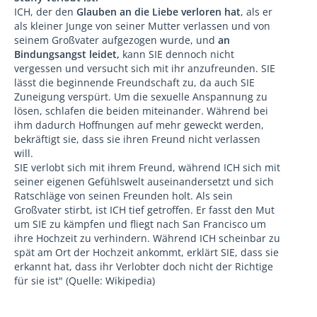
vor Millionen von Menschen –so faszinierende Frauen
ICH, der den
Glauben an die Liebe verloren hat
, als er
geliebt wie Ingrid Bergman, Doris Day, Mae West, Irene
als kleiner Junge von seiner Mutter verlassen und von
Dunne, Deborah Kerr, Eva Marie Saint, Sophia Loren,
seinem Großvater aufgezogen wurde, und
an
Marlene Dietrich und Grace Kelly."
Bindungsangst leidet,
kann SIE dennoch nicht
vergessen und versucht sich mit ihr anzufreunden. SIE
Vor allem seine Mutter spielt eine tragische Rolle in
lässt die beginnende Freundschaft zu, da auch SIE
Grants Biografie. Sie wurde, als er neun Jahre alt war,
Zuneigung verspürt. Um die sexuelle Anspannung zu
wegen psychischer Probleme in eine geschlossene
lösen, schlafen die beiden miteinander. Während bei
Heilanstalt überwiesen – die Hintergründe erfuhr Grant
ihm dadurch Hoffnungen auf mehr geweckt werden,
erst Jahre später. Er lebte in dem Glauben, sie hätte ihn
bekräftigt sie, dass sie ihren Freund nicht verlassen
verlassen.
will.
SIE verlobt sich mit ihrem Freund, während ICH sich mit
Neue Biografie des Schauspielers: Cary Grant war
seiner eigenen Gefühlswelt auseinandersetzt und sich
bisexuell und auf LSD | Unterhaltung | BILD.de
Ratschläge von seinen Freunden holt. Als sein
Großvater stirbt, ist ICH tief getroffen. Er fasst den Mut
um SIE zu kämpfen und fliegt nach San Francisco um
ihre Hochzeit zu verhindern. Während ICH scheinbar zu
spät am Ort der Hochzeit ankommt, erklärt SIE, dass sie
erkannt hat, dass ihr Verlobter doch nicht der Richtige
für sie ist" (Quelle: Wikipedia)