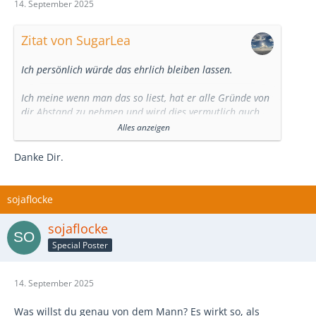
14. September 2025
Zitat von SugarLea
Ich persönlich würde das ehrlich bleiben lassen.
Ich meine wenn man das so liest, hat er alle Gründe von
dir Abstand zu nehmen und wird dies vermutlich auch
tun. Damit erreichst du dann nur, dass du ein weiteres
Alles anzeigen
Mal Unruhe in dir selbst produzierst, dir einen Korb von
ihm, sowie ein schlechtes Gefühl abholst.
Danke Dir.
Manchmal sollte es einfach nicht sein und dann geht der
Weg getrennt voneinander weiter.
sojaflocke
Wünsche dir alles Gute
sojaflocke
Special Poster
14. September 2025
Was willst du genau von dem Mann? Es wirkt so, als