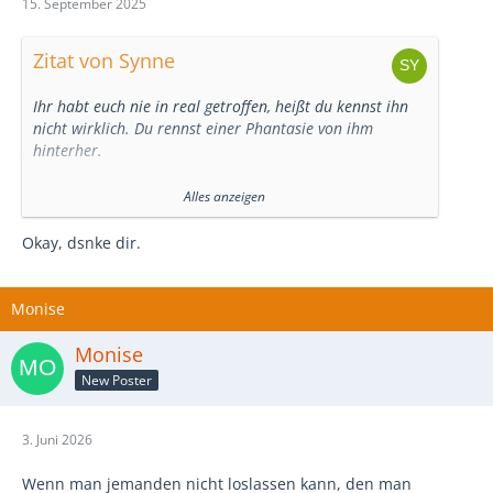
15. September 2025
Zitat von Synne
Ihr habt euch nie in real getroffen, heißt du kennst ihn
nicht wirklich. Du rennst einer Phantasie von ihm
hinterher.
Zweitens: ganz ehrlich? Ich hätte, an seiner Stelle, dir
Alles anzeigen
keine weitere Chance gegeben.
Ich meine, erst ein Korb, dann unter einem Fake Account
Okay, dsnke dir.
angeschrieben werden, dann beschimpft nur weil ich
Grenzen setze und wieder ein Korb.
Das wären mir zu viele rote Flaggen
Monise
Zumal du beschimpft wenn seine Seite zu unklar ist aber
selbst eine Ambivalenz ohne Ende an den Tag legst.
Monise
New Poster
Ich glaub der Kerl musste genug durch machen. Lass ihn
3. Juni 2026
Wenn man jemanden nicht loslassen kann, den man